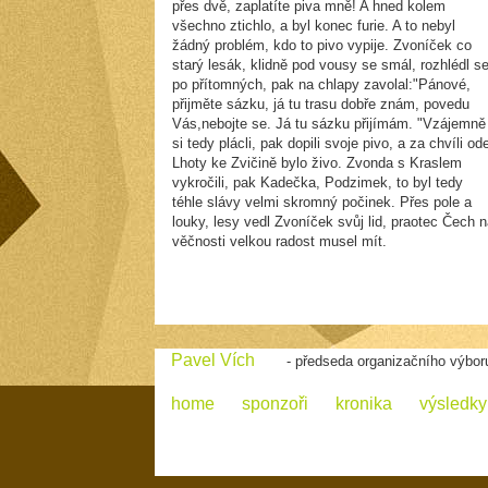
přes dvě, zaplatíte piva mně! A hned kolem
všechno ztichlo, a byl konec furie. A to nebyl
žádný problém, kdo to pivo vypije. Zvoníček co
starý lesák, klidně pod vousy se smál, rozhlédl s
po přítomných, pak na chlapy zavolal:"Pánové,
přijměte sázku, já tu trasu dobře znám, povedu
Vás,nebojte se. Já tu sázku přijímám. "Vzájemně
si tedy plácli, pak dopili svoje pivo, a za chvíli od
Lhoty ke Zvičině bylo živo. Zvonda s Kraslem
vykročili, pak Kadečka, Podzimek, to byl tedy
téhle slávy velmi skromný počinek. Přes pole a
louky, lesy vedl Zvoníček svůj lid, praotec Čech n
věčnosti velkou radost musel mít.
Pavel Vích
- předseda organizačního výbor
home
sponzoři
kronika
výsledky