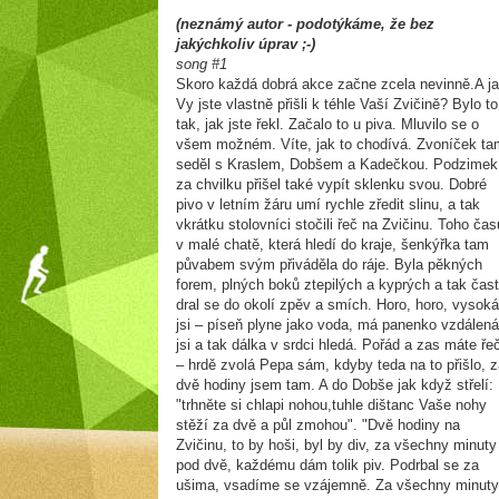
(neznámý autor - podotýkáme, že bez
jakýchkoliv úprav ;-)
song #1
Skoro každá dobrá akce začne zcela nevinně.A j
Vy jste vlastně přišli k téhle Vaší Zvičině? Bylo to
tak, jak jste řekl. Začalo to u piva. Mluvilo se o
všem možném. Víte, jak to chodívá. Zvoníček ta
seděl s Kraslem, Dobšem a Kadečkou. Podzimek
za chvilku přišel také vypít sklenku svou. Dobré
pivo v letním žáru umí rychle zředit slinu, a tak
vkrátku stolovníci stočili řeč na Zvičinu. Toho čas
v malé chatě, která hledí do kraje, šenkýřka tam
půvabem svým přiváděla do ráje. Byla pěkných
forem, plných boků ztepilých a kyprých a tak čas
dral se do okolí zpěv a smích. Horo, horo, vysoká
jsi – píseň plyne jako voda, má panenko vzdálená
jsi a tak dálka v srdci hledá. Pořád a zas máte řeč
– hrdě zvolá Pepa sám, kdyby teda na to přišlo, z
dvě hodiny jsem tam. A do Dobše jak když střelí:
"trhněte si chlapi nohou,tuhle dištanc Vaše nohy
stěží za dvě a půl zmohou". "Dvě hodiny na
Zvičinu, to by hoši, byl by div, za všechny minuty
pod dvě, každému dám tolik piv. Podrbal se za
ušima, vsadíme se vzájemně. Za všechny minuty