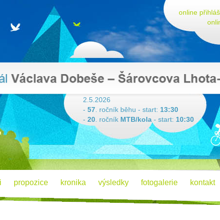
online přihlá
onli
2.5.2026
-
57
. ročník běhu - start:
13:30
-
20
. ročník
MTB/kola
- start:
10:30
i
propozice
kronika
výsledky
fotogalerie
kontakt