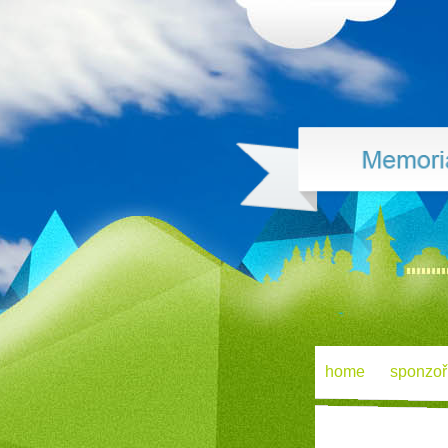
home
sponzoř