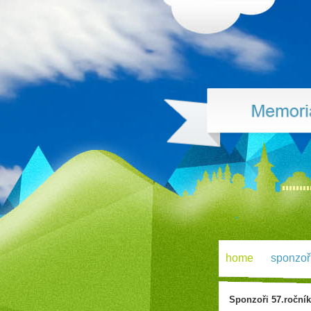
home
sponzoř
Sponzoři 57.roční