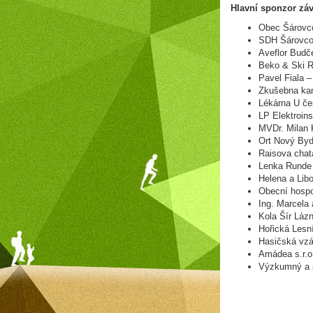
Hlavní sponzor záv
Obec Šárovc
SDH Šárovco
Aveflor Budče
Beko & Ski R
Pavel Fiala 
Zkušebna ka
Lékárna U če
LP Elektroins
MVDr. Milan 
Ort Nový Byd
Raisova chat
Lenka Runde
Helena a Lib
Obecní hosp
Ing. Marcela
Kola Šír Láz
Hořická Lesní
Hasičská vzá
Amádea s.r.o
Výzkumný a š