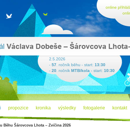
online přihlá
onli
2.5.2026
-
57
. ročník běhu - start:
13:30
-
20
. ročník
MTB/kola
- start:
10:30
i
propozice
kronika
výsledky
fotogalerie
kontakt
ku Běhu Šárovcova Lhota – Zvičina 2026