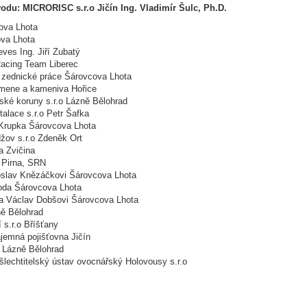
odu: MICRORISC s.r.o Jičín Ing. Vladimír Šulc, Ph.D.
ova Lhota
va Lhota
ves Ing. Jiří Zubatý
acing Team Liberec
– zednické práce Šárovcova Lhota
mene a kameniva Hořice
ské koruny s.r.o Lázně Bělohrad
talace s.r.o Petr Šafka
Krupka Šárovcova Lhota
žov s.r.o Zdeněk Ort
a Zvičina
 Pirna, SRN
oslav Knězáčkovi Šárovcova Lhota
oda Šárovcova Lhota
 a Václav Dobšovi Šárovcova Lhota
ně Bělohrad
 s.r.o Bříšťany
jemná pojišťovna Jičín
 Lázně Bělohrad
lechtitelský ústav ovocnářský Holovousy s.r.o