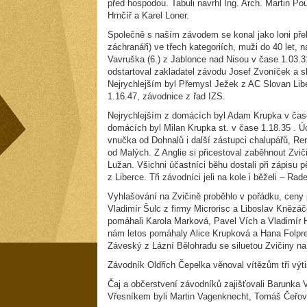
před hospodou. Tabuli navrhl Ing. Arch. Martin Pour
Hrnčíř a Karel Loner.
Společně s naším závodem se konal jako loni přeb
záchranáři) ve třech kategoriích, muži do 40 let, n
Vavruška (6.) z Jablonce nad Nisou v čase 1.03.
odstartoval zakladatel závodu Josef Zvoníček a s
Nejrychlejším byl Přemysl Ježek z AC Slovan Libe
1.16.47, závodnice z řad IZS.
Nejrychlejším z domácích byl Adam Krupka v čase 
domácích byl Milan Krupka st. v čase 1.18.35 . Ú
vnučka od Dohnalů i další zástupci chalupářů, R
od Malých. Z Anglie si přicestoval zaběhnout Zvi
Lužan. Všichni účastníci běhu dostali při zápisu 
z Liberce. Tři závodníci jeli na kole i běželi – Rad
Vyhlašování na Zvičině proběhlo v pořádku, ceny p
Vladimír Šulc z firmy Microrisc a Liboslav Knězá
pomáhali Karola Marková, Pavel Vích a Vladimír 
nám letos pomáhaly Alice Krupková a Hana Folprec
Záveský z Lázní Bělohradu se siluetou Zvičiny na
Závodník Oldřich Čepelka věnoval vítězům tři výti
Čaj a občerstvení závodníků zajišťovali Barunka 
Vřesníkem byli Martin Vagenknecht, Tomáš Čeřov