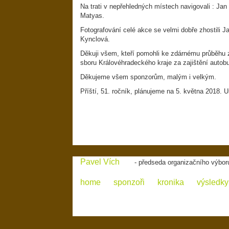
Na trati v nepřehledných místech navigovali : Jan 
Matyas.
Fotografování celé akce se velmi dobře zhostili 
Kynclová.
Děkuji všem, kteří pomohli ke zdárnému průběhu 
sboru Královéhradeckého kraje za zajištění autob
Děkujeme všem sponzorům, malým i velkým.
Příští, 51. ročník, plánujeme na 5. května 2018. U
Pavel Vích
- předseda organizačního výbor
home
sponzoři
kronika
výsledky