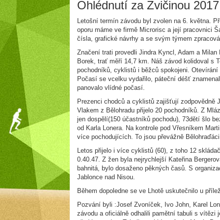
Ohlédnutí za Zvičinou 2017
Letošní termín závodu byl zvolen na 6. května. P
oporu máme ve firmě Microrisc a její pracovnici Šá
čísla, grafické návrhy a se svým týmem zpracová
Značení trati provedli Jindra Kyncl, Adam a Mila
Borek, trať měří 14,7 km. Náš závod kolidoval s T
pochodníků, cyklistů i běžců spokojeni. Otevírán
Počasí se vcelku vydařilo, páteční déšť znamenal
panovalo vlídné počasí.
Prezenci chodců a cyklistů zajišťují zodpovědně J
Vlakem z Bělohradu přijelo 20 pochodníků. Z Mlázo
jen dospělí(150 účastníků pochodu), 73dětí šlo b
od Karla Lonera. Na kontrole pod Vřesníkem Mart
více pochodujících. To jsou převážně Bělohraďáci
Letos přijelo i více cyklistů (60), z toho 12 sklá
0.40.47. Z žen byla nejrychlejší Kateřina Bergero
bahnitá, bylo dosaženo pěkných časů. S organiza
Jablonce nad Nisou.
Během dopoledne se ve Lhotě uskutečnilo u příleži
Pozvání byli :Josef Zvoníček, Ivo John, Karel L
závodu a oficiálně odhalili pamětní tabuli s vítěz