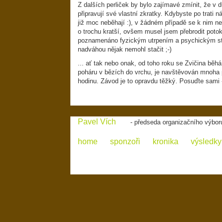
Z dalších perliček by bylo zajímavé zmínit, že v d
připravují své vlastní zkratky. Kdybyste po trati 
již moc neběhají :), v žádném případě se k nim nep
o trochu kratší, ovšem musel jsem přebrodit potok
poznamenáno fyzickým utrpením a psychickým st
nadváhou nějak nemohl stačit ;-)
... ať tak nebo onak, od toho roku se Zvičina bě
poháru v bězích do vrchu, je navštěvován mnoha p
hodinu. Závod je to opravdu těžký. Posuďte sami
Pavel Vích
- předseda organizačního výbor
home
sponzoři
kronika
výsledky