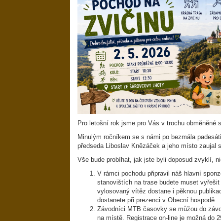
Pro letošní rok jsme pro Vás v trochu obměněné se
Minulým ročníkem se s námi po bezmála padesátil
předseda Liboslav Knězáček a jeho místo zaujal s
Vše bude probíhat, jak jste byli doposud zvyklí, 
V rámci pochodu připravil náš hlavní spon
stanovištích na trase budete muset vyřeši
vylosovaný vítěz dostane i pěknou publika
dostanete při prezenci v Obecní hospodě.
Závodníci MTB časovky se můžou do závodu
na místě. Registrace on-line je možná do 2