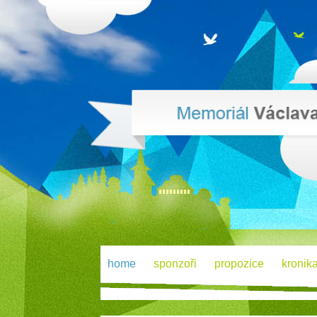
home
sponzoři
propozice
kronik