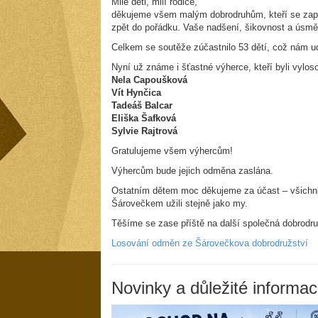
Milé děti, milí rodiče,
děkujeme všem malým dobrodruhům, kteří se zapoji
zpět do pořádku. Vaše nadšení, šikovnost a úsmě
Celkem se soutěže zúčastnilo 53 dětí, což nám ud
Nyní už známe i šťastné výherce, kteří byli vylos
Nela Capoušková
Vít Hynčica
Tadeáš Balcar
Eliška Šafková
Sylvie Rajtrová
Gratulujeme všem výhercům!
Výhercům bude jejich odměna zaslána.
Ostatním dětem moc děkujeme za účast – všichni js
Šárovečkem užili stejně jako my.
Těšíme se zase příště na další společná dobrodru
Losování odměn ze Šárovečkova dobrodružství
Novinky a důležité informac