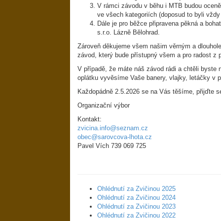
V rámci závodu v běhu i MTB budou oceněn
ve všech kategoriích (doposud to byli vždy
Dále je pro běžce připravena pěkná a boha
s.r.o. Lázně Bělohrad.
Zároveň děkujeme všem našim věrným a dlouhole
závod, který bude přístupný všem a pro radost z 
V případě, že máte náš závod rádi a chtěli byste
oplátku vyvěsíme Vaše banery, vlajky, letáčky v 
Každopádně 2.5.2026 se na Vás těšíme, přijďte se 
Organizační výbor
Kontakt:
zvicina.info@seznam.cz
obec@sarovcova-lhota.cz
Pavel Vích 739 069 725
Ohlédnutí za Zvičinou 2025
Ohlédnutí za Zvičinou 2024
Ohlédnutí za Zvičinou 2023
Ohlédnutí za Zvičinou 2022