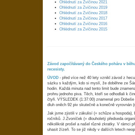
Ohlédnutí za Zvičinou 2021
Ohlédnutí za Zvičinou 2019
Ohlédnutí za Zvičinou 2018
Ohlédnutí za Zvičinou 2017
Ohlédnutí za Zvičinou 2016
Ohlédnutí za Zvičinou 2015
Závod započítávaný do Českého poháru v běhu
recesisty.
ÚVOD
- před více než 40 lety vznikl závod z hec
sázku s každým, kdo si myslí, že doběhne ze Šár
hodin. Každá minuta nad tento limit bude znamena
prohru jednoho piva. Těch, kteří se odhodlali k či
čtyři. VÝSLEDEK (1:37:00) znamenal pro Dobeše 
dluh oněch 92 piv skutečně a konečně vyrovnán (
Jak jsme zjistili v zákulisí (= schůze a hospoda),
ročníků. J.Zvoníček (= dlouholetý předseda organi
několikrát prošel a našel různé zkratky. V rámci 
uhasit žízeň. To se již nikdy v dalších letech neop